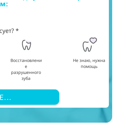
м:
Удобн
сует? *
Восстановлени
Не знаю, нужна
е
помощь
разрушенного
зуба
...