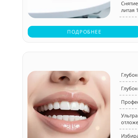
Снятие
литая 
ПОДРОБНЕЕ
Глубок
Глубок
Профес
Ультра
отложе
Избира